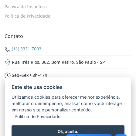
Palavra da Inspetora
Política de Privacidade
Contato
(11) 3331-7003
Rua Três Rios, 362, Bom Retiro, São Paulo - SP
Seg–Sex • 8h–17h
Este site usa cookies
Nossas Redes
Utilizamos cookies para oferecer melhor experiência,
melhorar o desempenho, analisar como você interage
em nosso site e personalizar conteúdo.
Política de Privacidade
© 2026 - Inspetoria Nossa Senhora Aparecida. Todos os
Ok, aceito.
direitos reservados.
Política de Privacidade