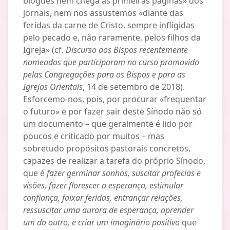
blogues nem chega às primeiras páginas» dos
jornais, nem nos assustemos «diante das
feridas da carne de Cristo, sempre infligidas
pelo pecado e, não raramente, pelos filhos da
Igreja» (cf.
Discurso aos Bispos recentemente
nomeados que participaram no curso promovido
pelas Congregações para os Bispos e para as
Igrejas Orientais
, 14 de setembro de 2018).
Esforcemo-nos, pois, por procurar «frequentar
o futuro» e por fazer sair deste Sínodo não só
um documento – que geralmente é lido por
poucos e criticado por muitos – mas
sobretudo propósitos pastorais concretos,
capazes de realizar a tarefa do próprio Sínodo,
que é
fazer germinar sonhos, suscitar profecias e
visões, fazer florescer a esperança, estimular
confiança, faixar feridas, entrançar relações,
ressuscitar uma aurora de esperança, aprender
um do outro, e criar um imaginário positivo
que