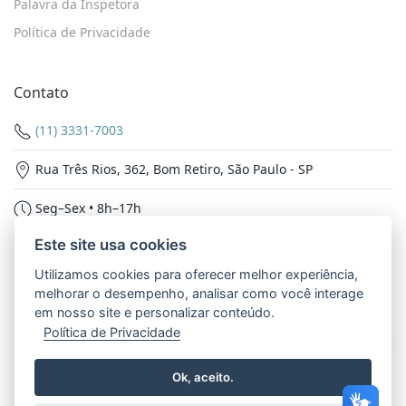
Palavra da Inspetora
Política de Privacidade
Contato
(11) 3331-7003
Rua Três Rios, 362, Bom Retiro, São Paulo - SP
Seg–Sex • 8h–17h
Este site usa cookies
Nossas Redes
Utilizamos cookies para oferecer melhor experiência,
melhorar o desempenho, analisar como você interage
em nosso site e personalizar conteúdo.
Política de Privacidade
© 2026 - Inspetoria Nossa Senhora Aparecida. Todos os
Ok, aceito.
direitos reservados.
Política de Privacidade