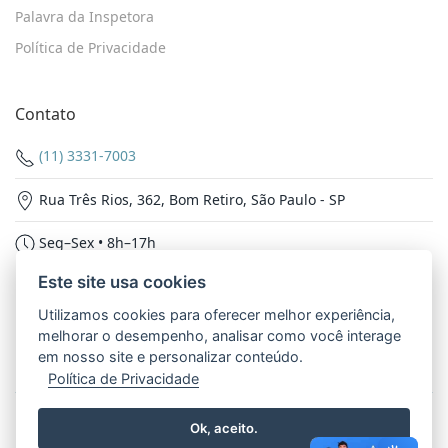
Palavra da Inspetora
Política de Privacidade
Contato
(11) 3331-7003
Rua Três Rios, 362, Bom Retiro, São Paulo - SP
Seg–Sex • 8h–17h
Este site usa cookies
Nossas Redes
Utilizamos cookies para oferecer melhor experiência,
melhorar o desempenho, analisar como você interage
em nosso site e personalizar conteúdo.
Política de Privacidade
© 2026 - Inspetoria Nossa Senhora Aparecida. Todos os
Ok, aceito.
direitos reservados.
Política de Privacidade