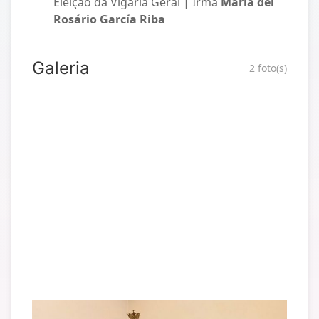
Eleição da Vigária Geral | Irmã
Maria del
Rosário García Riba
Galeria
2 foto(s)