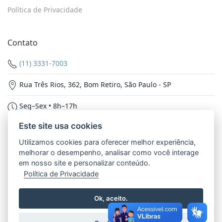
Política de Privacidade
Contato
(11) 3331-7003
Rua Três Rios, 362, Bom Retiro, São Paulo - SP
Seg–Sex • 8h–17h
Este site usa cookies
Nossas Redes
Utilizamos cookies para oferecer melhor experiência,
melhorar o desempenho, analisar como você interage
em nosso site e personalizar conteúdo.
Política de Privacidade
© 2026 - Inspetoria Nossa Senhora Aparecida. Todos os
Ok, aceito.
direitos reservados.
Política de Privacidade