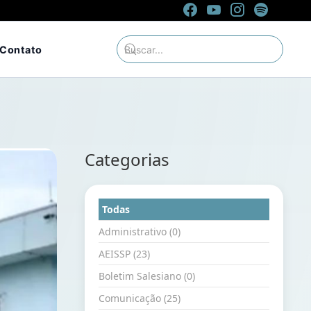
Contato
Categorias
Todas
Administrativo (0)
AEISSP (23)
Boletim Salesiano (0)
Comunicação (25)