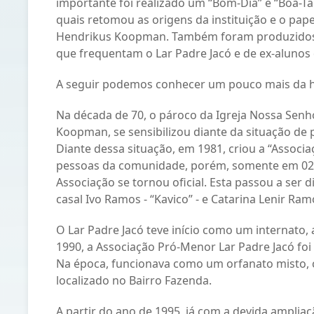
importante foi realizado um “Bom-Dia” e “Boa-Tar
quais retomou as origens da instituição e o p
Hendrikus Koopman. Também foram produzidos 
que frequentam o Lar Padre Jacó e de ex-alunos 
A seguir podemos conhecer um pouco mais da his
Na década de 70, o pároco da Igreja Nossa Senho
Koopman, se sensibilizou diante da situação de 
Diante dessa situação, em 1981, criou a “Asso
pessoas da comunidade, porém, somente em 02 de
Associação se tornou oficial. Esta passou a ser 
casal Ivo Ramos - “Kavico” - e Catarina Lenir Ram
O Lar Padre Jacó teve início como um internato,
1990, a Associação Pró-Menor Lar Padre Jacó foi
Na época, funcionava como um orfanato misto, 
localizado no Bairro Fazenda.
A partir do ano de 1995, já com a devida ampliaçã