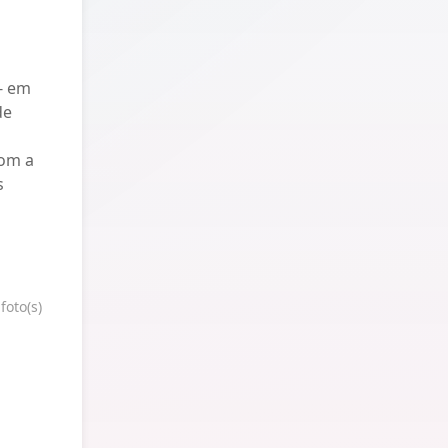
 - em
de
com a
s
 foto(s)