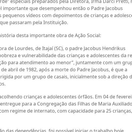
de” especiais preparados pela Diretora, Irmã Darci Pretti,
apel importante que desempenhou então o Padre Jacobus
pequenos vídeos com depoimentos de crianças e adolesc
que passaram pela Instituição.
tória desta importante obra de Ação Social:
ra de Lourdes, de Itajaí (SC), o padre Jacobus Hendrikus
pobreza e vulnerabilidade das crianças e adolescentes da re
ciação para atendimento ao menor”, juntamente com um gru
 abril de 1982, após a morte do Padre Jacobus, é que a
dirigida por um grupo de casais, inicialmente sob a direção 
os.
 acolhendo crianças e adolescentes órfãos. Em 04 de fevere
 entregue para a Congregação das Filhas de Maria Auxiliado
com regime de internato, com capacidade para 25 crianças
o das dependências, foi possível iniciar o trabalho hoje