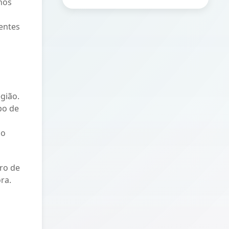
 nos
entes
gião.
po de
do
iro de
ra.
,