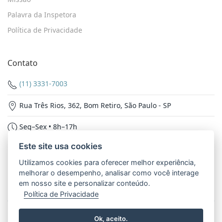
Palavra da Inspetora
Política de Privacidade
Contato
(11) 3331-7003
Rua Três Rios, 362, Bom Retiro, São Paulo - SP
Seg–Sex • 8h–17h
Este site usa cookies
Nossas Redes
Utilizamos cookies para oferecer melhor experiência,
melhorar o desempenho, analisar como você interage
em nosso site e personalizar conteúdo.
Política de Privacidade
© 2026 - Inspetoria Nossa Senhora Aparecida. Todos os
Ok, aceito.