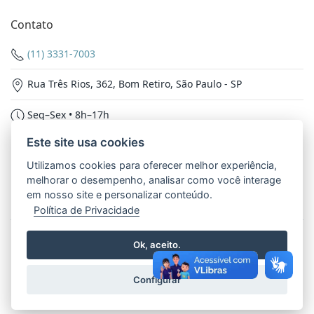
Contato
(11) 3331-7003
Rua Três Rios, 362, Bom Retiro, São Paulo - SP
Seg–Sex • 8h–17h
Este site usa cookies
Nossas Redes
Utilizamos cookies para oferecer melhor experiência,
melhorar o desempenho, analisar como você interage
em nosso site e personalizar conteúdo.
Política de Privacidade
© 2026 - Inspetoria Nossa Senhora Aparecida. Todos os
Ok, aceito.
direitos reservados.
Política de Privacidade
Configurar