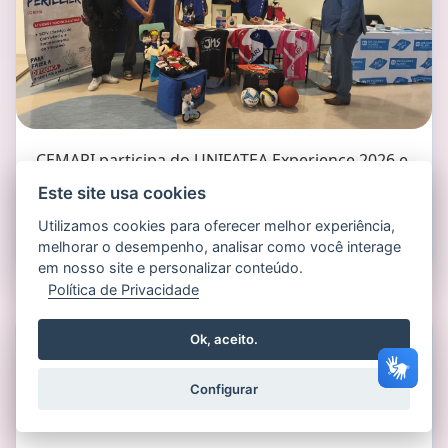
CEMARI participa do UNIFATEA Experience 2026 e
apresenta suas ações à comunidade
Este site usa cookies
Utilizamos cookies para oferecer melhor experiência,
05/06/2026
melhorar o desempenho, analisar como você interage
em nosso site e personalizar conteúdo.
Política de Privacidade
Ok, aceito.
Configurar