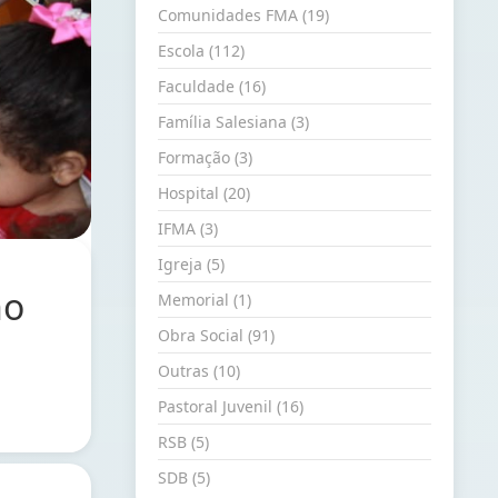
Comunidades FMA (19)
Escola (112)
Faculdade (16)
Família Salesiana (3)
Formação (3)
Hospital (20)
IFMA (3)
Igreja (5)
no
Memorial (1)
Obra Social (91)
Outras (10)
Pastoral Juvenil (16)
RSB (5)
SDB (5)