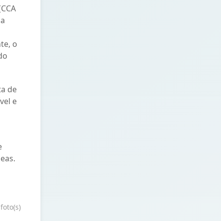
(CCA
ma
te, o
do
ta de
vel e
e
eas.
foto(s)