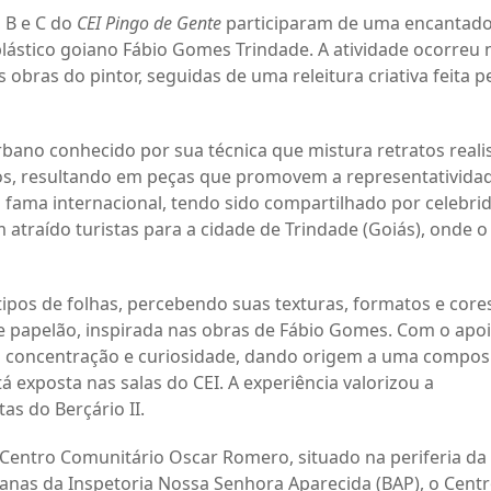
, B e C do
CEI Pingo de Gente
participaram de uma encantad
a plástico goiano Fábio Gomes Trindade. A atividade ocorreu 
obras do pintor, seguidas de uma releitura criativa feita p
ano conhecido por sua técnica que mistura retratos reali
os, resultando em peças que promovem a representatividad
 fama internacional, tendo sido compartilhado por celebri
 atraído turistas para a cidade de Trindade (Goiás), onde o
tipos de folhas, percebendo suas texturas, formatos e core
e papelão, inspirada nas obras de Fábio Gomes. Com o apo
m concentração e curiosidade, dando origem a uma compos
tá exposta nas salas do CEI. A experiência valorizou a
as do Berçário II.
 Centro Comunitário Oscar Romero, situado na periferia da
ianas da Inspetoria Nossa Senhora Aparecida (BAP), o Cent