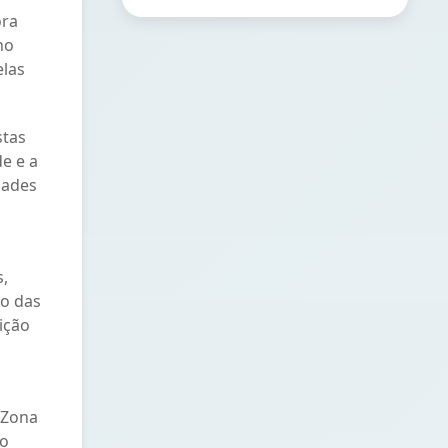
ora
no
elas
stas
e e a
dades
s,
io das
ição
 Zona
ro