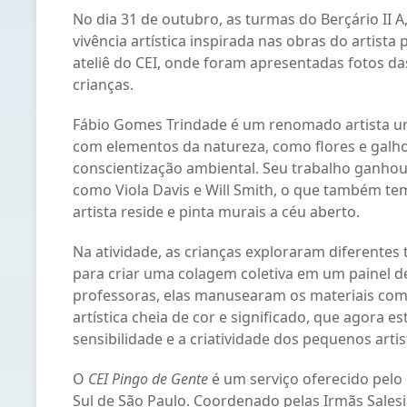
No dia 31 de outubro, as turmas do Berçário II A
vivência artística inspirada nas obras do artist
ateliê do CEI, onde foram apresentadas fotos das 
crianças.
Fábio Gomes Trindade é um renomado artista urb
com elementos da natureza, como flores e galh
conscientização ambiental. Seu trabalho ganhou
como Viola Davis e Will Smith, o que também tem
artista reside e pinta murais a céu aberto.
Na atividade, as crianças exploraram diferentes 
para criar uma colagem coletiva em um painel d
professoras, elas manusearam os materiais co
artística cheia de cor e significado, que agora es
sensibilidade e a criatividade dos pequenos artist
O
CEI Pingo de Gente
é um serviço oferecido pelo
Sul de São Paulo. Coordenado pelas Irmãs Sales