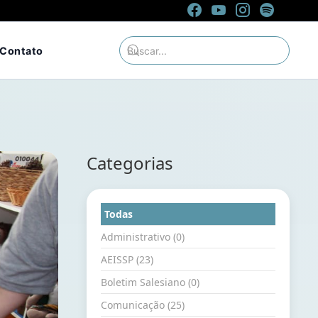
Contato
Categorias
Todas
Administrativo (0)
AEISSP (23)
Boletim Salesiano (0)
Comunicação (25)